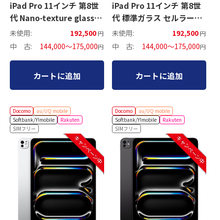
iPad Pro 11インチ 第8世
iPad Pro 11インチ 第8世
代 Nano-texture glass
代 標準ガラス セルラーモ
Wi-Fiモデル
デル
未使用:
192,500
未使用:
192,500
円
円
中 古:
144,000～175,000
中 古:
144,000～175,000
円
円
カートに追加
カートに追加
Docomo
au/UQ mobile
Docomo
au/UQ mobile
Softbank/Y!mobile
Rakuten
Softbank/Y!mobile
Rakuten
SIMフリー
SIMフリー
キャンペーン中
キャンペーン中