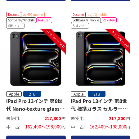
Docomo
au/UQ mobile
Docomo
au/UQ mobile
Softbank/Y!mobile
Rakuten
Softbank/Y!mobile
Rakuten
SIMフリー
SIMフリー
キャンペーン中
キャンペーン中
Apple
Apple
2TB
2TB
iPad Pro 13インチ 第8世
iPad Pro 13インチ 第8世
代 Nano-texture glass
代 標準ガラス セルラーモ
Wi-Fiモデル
デル
未使用:
217,800
未使用:
217,800
円
円
中 古:
162,400～198,000
中 古:
162,400～198,000
円
円