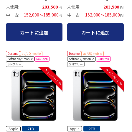
セルラーモデル
セルラーモデル
未使用:
203,500
未使用:
203,500
円
円
中 古:
152,000～185,000
中 古:
152,000～185,000
円
円
カートに追加
カートに追加
Docomo
au/UQ mobile
Docomo
au/UQ mobile
Softbank/Y!mobile
Rakuten
Softbank/Y!mobile
Rakuten
SIMフリー
SIMフリー
キャンペーン中
キャンペーン中
Apple
Apple
2TB
2TB