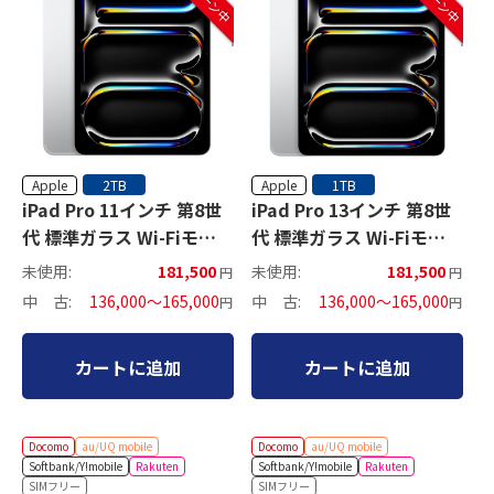
Apple
Apple
2TB
1TB
iPad Pro 11インチ 第8世
iPad Pro 13インチ 第8世
代 標準ガラス Wi-Fiモデ
代 標準ガラス Wi-Fiモデ
ル
ル
未使用:
181,500
未使用:
181,500
円
円
中 古:
136,000～165,000
中 古:
136,000～165,000
円
円
カートに追加
カートに追加
Docomo
au/UQ mobile
Docomo
au/UQ mobile
Softbank/Y!mobile
Rakuten
Softbank/Y!mobile
Rakuten
SIMフリー
SIMフリー