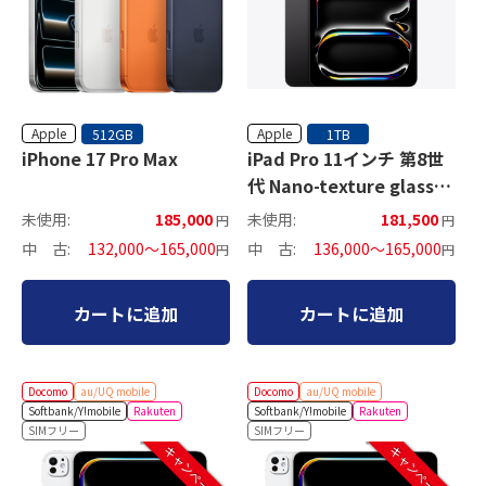
Apple
Apple
512GB
1TB
iPhone 17 Pro Max
iPad Pro 11インチ 第8世
代 Nano-texture glass
セルラーモデル
未使用:
185,000
未使用:
181,500
円
円
中 古:
132,000～165,000
中 古:
136,000～165,000
円
円
カートに追加
カートに追加
Docomo
au/UQ mobile
Docomo
au/UQ mobile
Softbank/Y!mobile
Rakuten
Softbank/Y!mobile
Rakuten
SIMフリー
SIMフリー
キャンペーン中
キャンペーン中