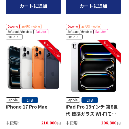
カートに追加
カートに追加
Docomo
au/UQ mobile
Docomo
au/UQ mobile
Softbank/Y!mobile
Rakuten
Softbank/Y!mobile
Rakuten
SIMフリー
SIMフリー
キャンペーン中
キャンペーン中
Apple
Apple
1TB
2TB
iPhone 17 Pro Max
iPad Pro 13インチ 第8世
代 標準ガラス Wi-Fiモデ
ル
未使用:
210,000
未使用:
206,800
円
円