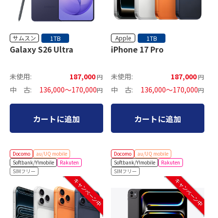
サムスン
Apple
1TB
1TB
Galaxy S26 Ultra
iPhone 17 Pro
未使用:
187,000
未使用:
187,000
円
円
中 古:
136,000～170,000
中 古:
136,000～170,000
円
円
カートに追加
カートに追加
Docomo
au/UQ mobile
Docomo
au/UQ mobile
Softbank/Y!mobile
Rakuten
Softbank/Y!mobile
Rakuten
SIMフリー
SIMフリー
キャンペーン中
キャンペーン中