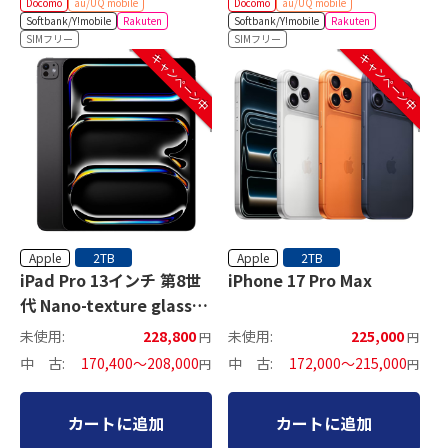
Docomo
au/UQ mobile
Docomo
au/UQ mobile
Softbank/Y!mobile
Rakuten
Softbank/Y!mobile
Rakuten
SIMフリー
SIMフリー
キャンペーン中
キャンペーン中
Apple
Apple
2TB
2TB
iPad Pro 13インチ 第8世
iPhone 17 Pro Max
代 Nano-texture glass
セルラーモデル
未使用:
228,800
未使用:
225,000
円
円
中 古:
170,400～208,000
中 古:
172,000～215,000
円
円
カートに追加
カートに追加