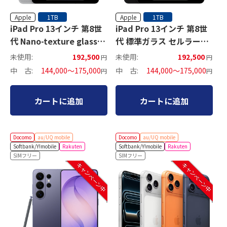
Apple
Apple
1TB
1TB
iPad Pro 13インチ 第8世
iPad Pro 13インチ 第8世
代 Nano-texture glass
代 標準ガラス セルラーモ
Wi-Fiモデル
デル
未使用:
192,500
未使用:
192,500
円
円
中 古:
144,000～175,000
中 古:
144,000～175,000
円
円
カートに追加
カートに追加
Docomo
au/UQ mobile
Docomo
au/UQ mobile
Softbank/Y!mobile
Rakuten
Softbank/Y!mobile
Rakuten
SIMフリー
SIMフリー
キャンペーン中
キャンペーン中