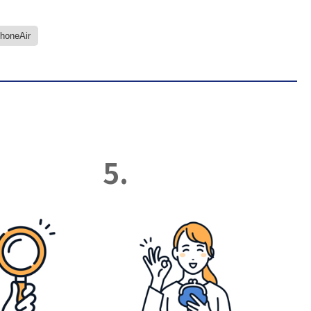
PhoneAir
5.