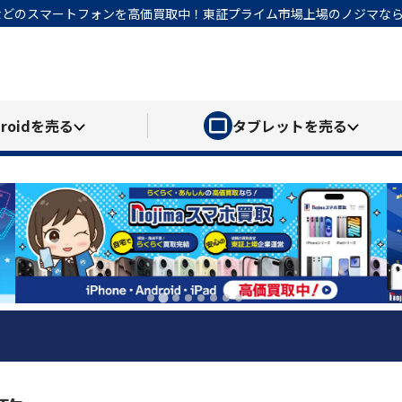
honeなどのスマートフォンを高価買取中！東証プライム市場上場のノジマ
roid
を売る
タブレット
を売る