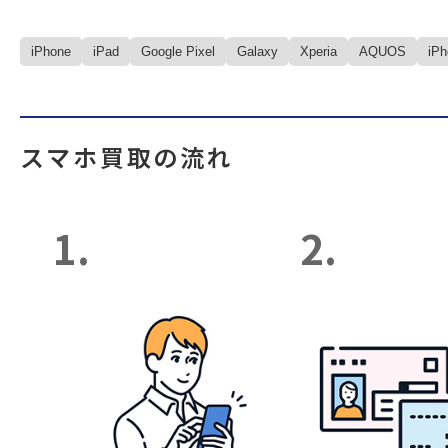
iPhone
iPad
Google Pixel
Galaxy
Xperia
AQUOS
iP
スマホ買取の流れ
1.
2.