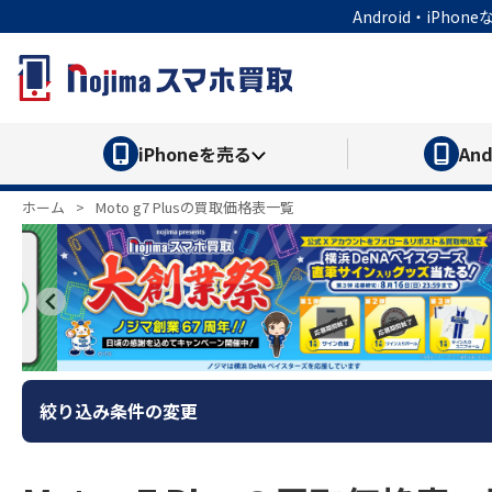
Android・iP
iPhone
を売る
And
ホーム
>
Moto g7 Plusの買取価格表一覧
絞り込み条件の変更