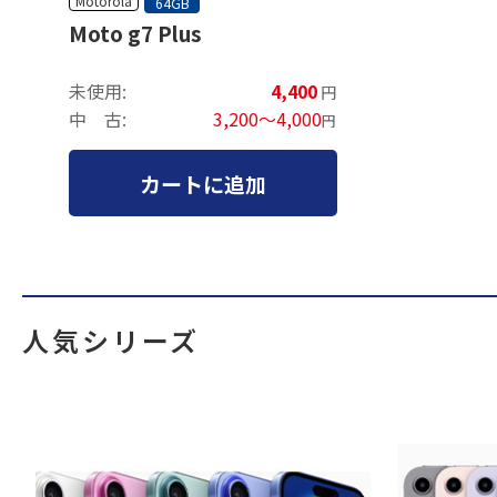
Motorola
64GB
Moto g7 Plus
未使用:
4,400
円
中 古:
3,200～4,000
円
カートに追加
人気シリーズ