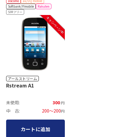
Docomo
au/UQ mobile
Softbank/Y!mobile
Rakuten
SIMフリー
キャンペーン中
アールストリーム
Rstream A1
未使用:
300
円
中 古:
200～200
円
カートに追加