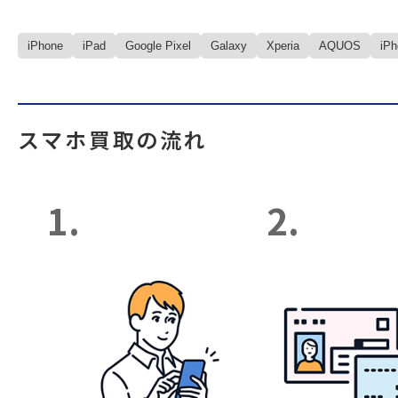
iPhone
iPad
Google Pixel
Galaxy
Xperia
AQUOS
iP
スマホ買取の流れ
1.
2.