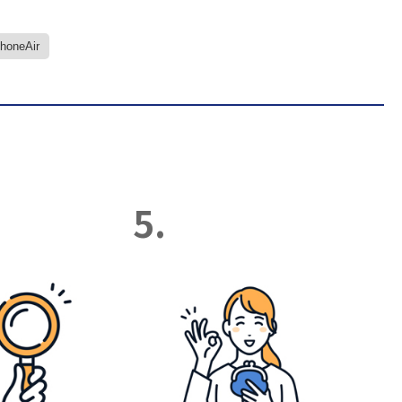
PhoneAir
5.