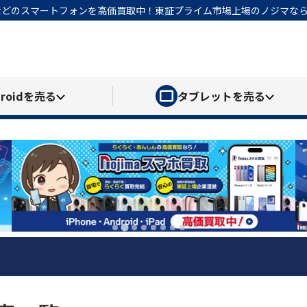
honeなどのスマートフォンを高価買取中！東証プライム市場上場のノジマ
roid
を売る
タブレット
を売る