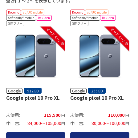
全2件 1 ～ 2 件を表示しています。
Docomo
au/UQ mobile
Docomo
au/UQ mobile
Softbank/Y!mobile
Rakuten
Softbank/Y!mobile
Rakuten
SIMフリー
SIMフリー
キャンペーン中
キャンペーン中
Google
Google
512GB
256GB
Google pixel 10 Pro XL
Google pixel 10 Pro XL
未使用:
115,500
未使用:
110,000
円
円
中 古:
84,000～105,000
中 古:
80,000～100,000
円
円