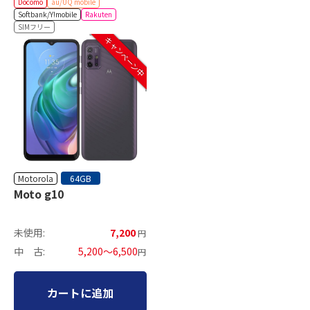
Docomo
au/UQ mobile
Softbank/Y!mobile
Rakuten
SIMフリー
キャンペーン中
Motorola
64GB
Moto g10
未使用:
7,200
円
中 古:
5,200～6,500
円
カートに追加