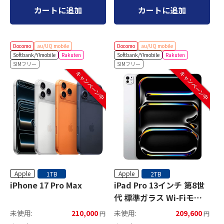
カートに追加
カートに追加
Docomo
au/UQ mobile
Docomo
au/UQ mobile
Softbank/Y!mobile
Rakuten
Softbank/Y!mobile
Rakuten
SIMフリー
SIMフリー
キャンペーン中
キャンペーン中
Apple
Apple
1TB
2TB
iPhone 17 Pro Max
iPad Pro 13インチ 第8世
代 標準ガラス Wi-Fiモデ
ル
未使用:
210,000
未使用:
209,600
円
円