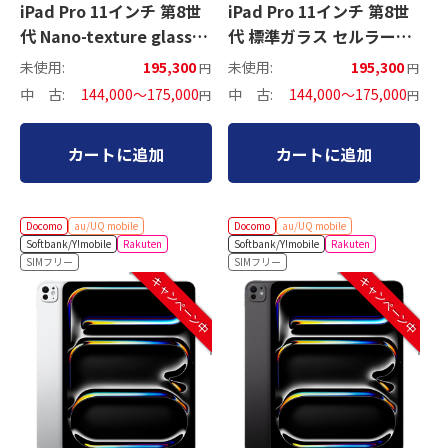
iPad Pro 11インチ 第8世
iPad Pro 11インチ 第8世
代 Nano-texture glass
代 標準ガラス セルラーモ
Wi-Fiモデル
デル
未使用:
195,300
未使用:
195,300
円
円
中 古:
144,000～175,000
中 古:
144,000～175,000
円
円
カートに追加
カートに追加
Docomo
au/UQ mobile
Docomo
au/UQ mobile
Softbank/Y!mobile
Rakuten
Softbank/Y!mobile
Rakuten
SIMフリー
SIMフリー
キャンペーン中
キャンペーン中