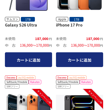
サムスン
Apple
1TB
1TB
Galaxy S26 Ultra
iPhone 17 Pro
未使用:
187,000
未使用:
187,000
円
円
中 古:
136,000～170,000
中 古:
136,000～170,000
円
円
カートに追加
カートに追加
Docomo
au/UQ mobile
Docomo
au/UQ mobile
Softbank/Y!mobile
Rakuten
Softbank/Y!mobile
Rakuten
SIMフリー
SIMフリー
キャンペーン中
キャンペーン中