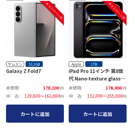
キャンペーン中
キャンペーン中
サムスン
Apple
512GB
1TB
Galaxy Z Fold7
iPad Pro 11インチ 第8世
代 Nano-texture glass
Wi-Fiモデル
未使用:
178,200
未使用:
176,000
円
円
中 古:
129,600～162,000
中 古:
132,000～155,000
円
円
カートに追加
カートに追加