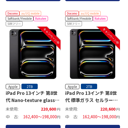
Docomo
au/UQ mobile
Docomo
au/UQ mobile
Softbank/Y!mobile
Rakuten
Softbank/Y!mobile
Rakuten
SIMフリー
SIMフリー
キャンペーン中
キャンペーン中
Apple
Apple
2TB
2TB
iPad Pro 13インチ 第8世
iPad Pro 13インチ 第8世
代 Nano-texture glass
代 標準ガラス セルラーモ
Wi-Fiモデル
デル
未使用:
220,600
未使用:
220,600
円
円
中 古:
162,400～198,000
中 古:
162,400～198,000
円
円