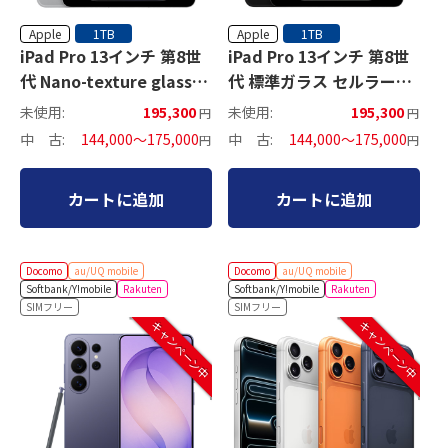
Apple
Apple
1TB
1TB
iPad Pro 13インチ 第8世
iPad Pro 13インチ 第8世
代 Nano-texture glass
代 標準ガラス セルラーモ
Wi-Fiモデル
デル
未使用:
195,300
未使用:
195,300
円
円
中 古:
144,000～175,000
中 古:
144,000～175,000
円
円
カートに追加
カートに追加
Docomo
au/UQ mobile
Docomo
au/UQ mobile
Softbank/Y!mobile
Rakuten
Softbank/Y!mobile
Rakuten
SIMフリー
SIMフリー
キャンペーン中
キャンペーン中