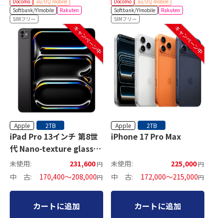
Docomo
au/UQ mobile
Docomo
au/UQ mobile
Softbank/Y!mobile
Rakuten
Softbank/Y!mobile
Rakuten
SIMフリー
SIMフリー
キャンペーン中
キャンペーン中
Apple
Apple
2TB
2TB
iPad Pro 13インチ 第8世
iPhone 17 Pro Max
代 Nano-texture glass
セルラーモデル
未使用:
231,600
未使用:
225,000
円
円
中 古:
170,400～208,000
中 古:
172,000～215,000
円
円
カートに追加
カートに追加