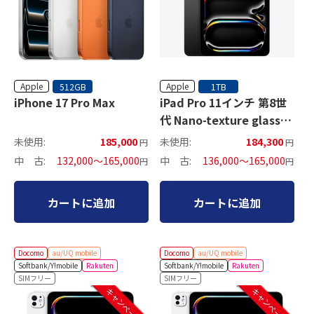
Apple
Apple
512GB
1TB
iPhone 17 Pro Max
iPad Pro 11インチ 第8世
代 Nano-texture glass
セルラーモデル
未使用:
185,000
未使用:
184,300
円
円
中 古:
132,000～165,000
中 古:
136,000～165,000
円
円
カートに追加
カートに追加
Docomo
au/UQ mobile
Docomo
au/UQ mobile
Softbank/Y!mobile
Rakuten
Softbank/Y!mobile
Rakuten
SIMフリー
SIMフリー
キャンペーン中
キャンペーン中