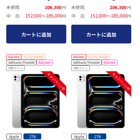
セルラーモデル
セルラーモデル
未使用:
206,300
未使用:
206,300
円
円
中 古:
152,000～185,000
中 古:
152,000～185,000
円
円
カートに追加
カートに追加
Docomo
au/UQ mobile
Docomo
au/UQ mobile
Softbank/Y!mobile
Rakuten
Softbank/Y!mobile
Rakuten
SIMフリー
SIMフリー
キャンペーン中
キャンペーン中
Apple
Apple
2TB
2TB