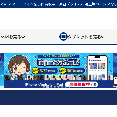
honeなどのスマートフォンを高価買取中！東証プライム市場上場のノジマ
roid
を売る
タブレット
を売る