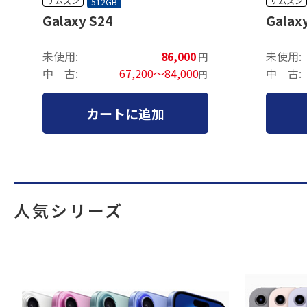
サムスン
サムスン
512GB
Galaxy S24
Galax
未使用:
86,000
未使用:
円
中 古:
67,200～84,000
中 古:
円
カートに追加
人気シリーズ