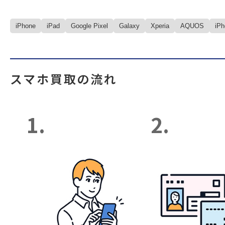
iPhone
iPad
Google Pixel
Galaxy
Xperia
AQUOS
iP
スマホ買取の流れ
1.
2.