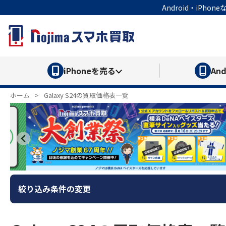
Android・iP
iPhone
を売る
And
ホーム
>
Galaxy S24の買取価格表一覧
絞り込み条件の変更