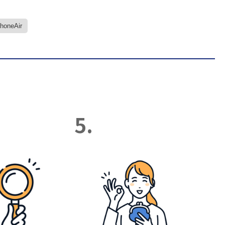
PhoneAir
5.