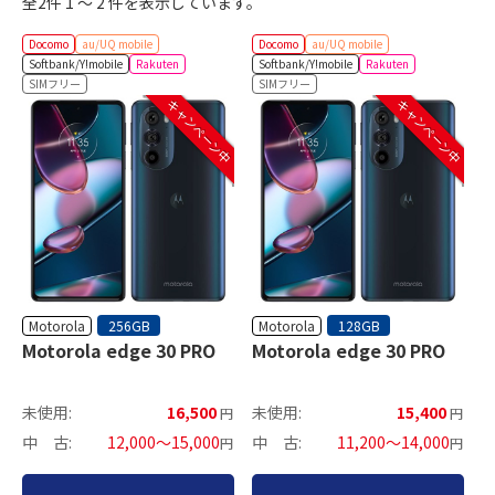
全2件 1 ～ 2 件を表示しています。
Docomo
au/UQ mobile
Docomo
au/UQ mobile
Softbank/Y!mobile
Rakuten
Softbank/Y!mobile
Rakuten
SIMフリー
SIMフリー
キャンペーン中
キャンペーン中
Motorola
Motorola
256GB
128GB
Motorola edge 30 PRO
Motorola edge 30 PRO
未使用:
16,500
未使用:
15,400
円
円
中 古:
12,000～15,000
中 古:
11,200～14,000
円
円